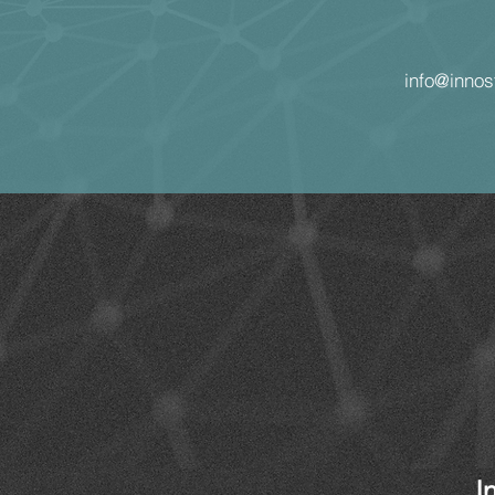
info@innos
I