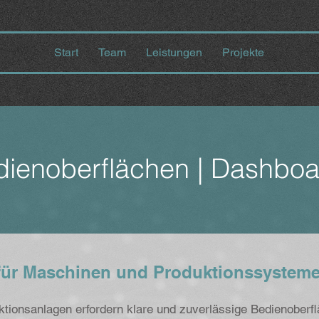
Start
Team
Leistungen
Projekte
dienoberflächen | Dashboa
 für Maschinen und Produktionssystem
ionsanlagen erfordern klare und zuverlässige Bedienoberfl