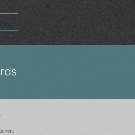
rds
e
ächen.